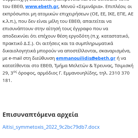
του ΕΒΕΘ,
www.ebeth.gr
,
Μενού «Σεμινάρια». Επιπλέον, οι
εκπρόσωποι μη ατομικών επιχειρήσεων (ΟΕ, ΕΕ, ΙΚΕ, ΕΠΕ, ΑΕ
κ.λ.π.), που δεν είναι μέλη του ΕΒΕΘ, απαιτείται να
επισυνάπτουν στην αίτησή τους έγγραφο που να
αποδεικνύει ότι επέχουν θέση εργοδότη (π.χ. καταστατικό,
πρακτικό Δ.Σ.). Οι αιτήσεις και τα συμπληρωματικά
δικαιολογητικά μπορούν να αποστέλλονται, σκαναρισμένα,
με e-mail στη διεύθυνση
emmanouilidis@ebeth.gr
ή να
κατατίθενται στο ΕΒΕΘ, Τμήμα Μελετών & Έρευνας, Τσιμισκή
ος
29, 3
όροφος, αρμόδιος Γ. Εμμανουηλίδης, τηλ. 2310 370
181.
Επισυναπτόμενα αρχεία
Aitisi_symmetoxis_2022_9c2bc79db7.docx