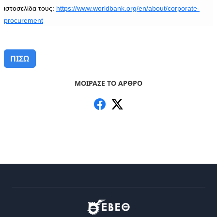
ιστοσελίδα
τους:
https://www.worldbank.org/en/about/corporate-
procurement
ΠΙΣΩ
ΜΟΙΡΑΣΕ ΤΟ ΑΡΘΡΟ