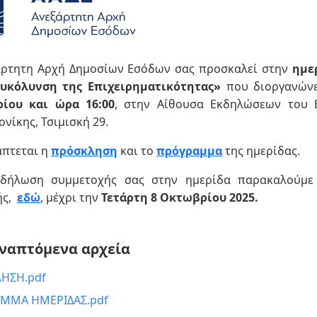
άρτητη Αρχή Δημοσίων Εσόδων σας προσκαλεί στην
ημε
ευκόλυνση της Επιχειρηματικότητας»
που διοργανώνε
ίου και ώρα 16:00
, στην Αίθουσα Εκδηλώσεων του 
νίκης, Τσιμισκή 29.
άπτεται η
πρόσκληση
και το
πρό
γραμμα
της ημερίδας.
 δήλωση συμμετοχής σας στην ημερίδα παρακαλούμε
ής,
εδώ
, μέχρι την
Τετάρτη 8 Οκτωβρίου
2025.
ναπτόμενα αρχεία
ΗΣΗ.pdf
ΜΜΑ ΗΜΕΡΙΔΑΣ.pdf