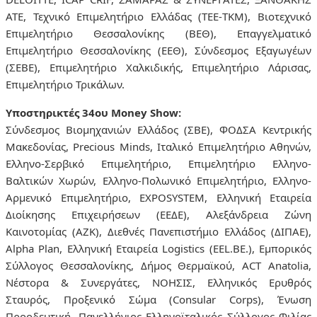
ΑΤΕ, Τεχνικό Επιμελητήριο Ελλάδας (ΤΕΕ-TKM), Βιοτεχνικό
Επιμελητήριο Θεσσαλονίκης (ΒΕΘ), Επαγγελματικό
Επιμελητήριο Θεσσαλονίκης (ΕΕΘ), Σύνδεσμος Εξαγωγέων
(ΣΕΒΕ), Επιμελητήριο Χαλκιδικής, Επιμελητήριο Λάρισας,
Επιμελητήριο Τρικάλων.
Υποστηρικτές 34ου Money Show:
Σύνδεσμος Βιομηχανιών Ελλάδος (ΣΒΕ), ΦΟΔΣΑ Κεντρικής
Μακεδονίας, Precious Minds, Ιταλικό Επιμελητήριο Αθηνών,
Ελληνο-Σερβικό Επιμελητήριο, Επιμελητήριο Ελληνο-
Βαλτικών Χωρών, Ελληνο-Πολωνικό Επιμελητήριο, Ελληνο-
Αρμενικό Επιμελητήριο, EXPOSYSTEM, Ελληνική Εταιρεία
Διοίκησης Επιχειρήσεων (ΕΕΔΕ), Αλεξάνδρεια Ζώνη
Καινοτομίας (ΑΖΚ), Διεθνές Πανεπιστήμιο Ελλάδος (ΔΙΠΑΕ),
Alpha Plan, Ελληνική Εταιρεία Logistics (EEL.BE.), Εμπορικός
Σύλλογος Θεσσαλονίκης, Δήμος Θερμαϊκού, ACT Anatolia,
Νέστορα & Συνεργάτες, ΝΟΗΣΙΣ, Ελληνικός Ερυθρός
Σταυρός, Προξενικό Σώμα (Consular Corps), Ένωση
Προοδευτική, Πανελλήνιος Ελληνοϊταλικός Σύλλογος Φιλίας