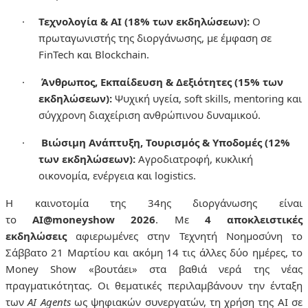
·
Τεχνολογία & AI (18% των εκδηλώσεων):
Ο
πρωταγωνιστής της διοργάνωσης, με έμφαση σε
FinTech και Blockchain.
·
Άνθρωπος, Εκπαίδευση & Δεξιότητες (15% των
εκδηλώσεων):
Ψυχική υγεία, soft skills, mentoring και
σύγχρονη διαχείριση ανθρώπινου δυναμικού.
·
Βιώσιμη Ανάπτυξη, Τουρισμός & Υποδομές (12%
των εκδηλώσεων):
Αγροδιατροφή, κυκλική
οικονομία, ενέργεια και logistics.
Η καινοτομία της 34ης διοργάνωσης είναι
το
AI@moneyshow 2026
. Με
4 αποκλειστικές
εκδηλώσεις
αφιερωμένες στην Τεχνητή Νοημοσύνη το
Σάββατο 21 Μαρτίου και ακόμη 14 τις άλλες δύο ημέρες
, το
Money
Show
«βουτάει» στα βαθιά νερά της νέας
πραγματικότητας. Οι θεματικές περιλαμβάνουν την ένταξη
των
AI Agents
ως ψηφιακών συνεργατών, τη χρήση της ΑΙ σε