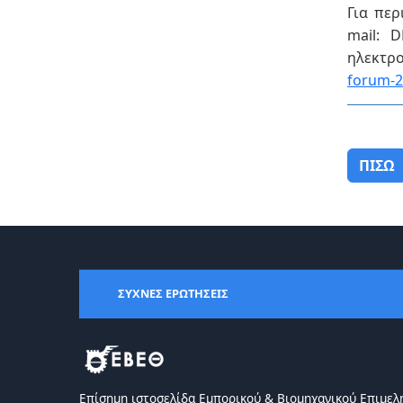
Για πε
mail: 
ηλεκτ
forum
-
ΠΙΣΩ
ΣΥΧΝΕΣ ΕΡΩΤΗΣΕΙΣ
Επίσημη ιστοσελίδα Eμπορικού & Bιομηχανικού Eπιμελ