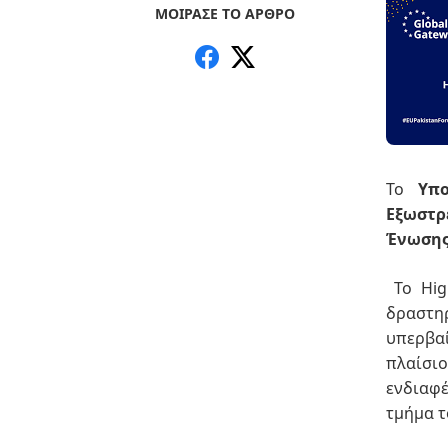
ΜΟΙΡΑΣΕ ΤΟ ΑΡΘΡΟ
Το
Υπ
Εξωστρ
Ένωσης
Το Hig
δραστη
υπερβαί
πλαίσιο
ενδιαφ
τμήμα τ