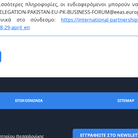
ρισσότερες πληροφορίες, οι ενδιαφερόμενοι μπορούν ν
DELEGATION-PAKISTAN-EU-PK-BUSINESS-FORUM@eeas.eur
ρονικά στο σύνδεσμο:
https://international-partnershi
28-29-
april
_
en
ΕΠΙΚΟΙΝΩΝΙΑ
SITEMAP
ΕΓΓΡΑΦΕΙΤΕ ΣΤΟ NEWSLET
ητηρίου Θεσσαλονίκης