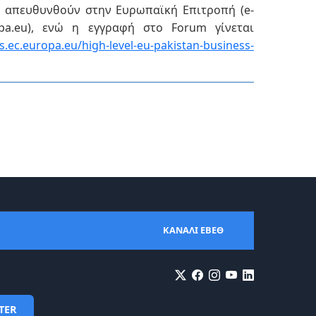
α απευθυνθούν στην Ευρωπαϊκή Επιτροπή (e-
opa.eu), ενώ η εγγραφή στο Forum γίνεται
ps.ec.europa.eu/high-
level
-
eu
-
pakistan
-
business
-
ΚΑΝΑΛΙ ΕΒΕΘ
TER