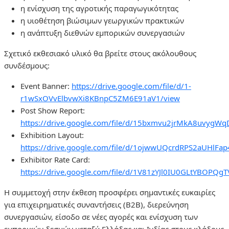
η ενίσχυση της αγροτικής παραγωγικότητας
η υιοθέτηση βιώσιμων γεωργικών πρακτικών
η ανάπτυξη διεθνών εμπορικών συνεργασιών
Σχετικό εκθεσιακό υλικό θα βρείτε στους ακόλουθους
συνδέσμους:
Event Banner:
https://drive.google.com/file/d/1-
r1wSxOVvElbvwXi8KBnpC5ZM6E91aV1/view
Post Show Report:
https://drive.google.com/file/d/15bxmvu2jrMkA8uvygW
Exhibition Layout:
https://drive.google.com/file/d/1ojwwUQcrdRPS2aUHlFa
Exhibitor Rate Card:
https://drive.google.com/file/d/1V81zYJl0IU0GLtYBOPQ
Η συμμετοχή στην έκθεση προσφέρει σημαντικές ευκαιρίες
για επιχειρηματικές συναντήσεις (B2B), διερεύνηση
συνεργασιών, είσοδο σε νέες αγορές και ενίσχυση των