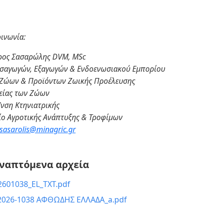
οινωνία:
ρος Σασαρώλης
DVM
,
MSc
ισαγωγών, Εξαγωγών & Ενδοενωσιακού Εμπορίου
Ζώων & Προϊόντων Ζωικής Προέλευσης
γείας των Ζώων
/νση Κτηνιατρικής
ίο Αγροτικής Ανάπτυξης & Τροφίμων
sasarolis@minagric.gr
ναπτόμενα αρχεία
2601038_EL_TXT.pdf
2026-1038 ΑΦΘΩΔΗΣ ΕΛΛΑΔΑ_a.pdf