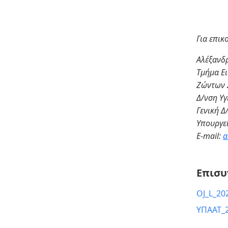
Για επικ
Αλέξανδ
Τμήμα Ε
Ζώντων 
Δ/νση Υ
Γενική Δ
Υπουργε
E
-mail:
a
Επισυ
OJ_L_20
ΥΠΑΑΤ_