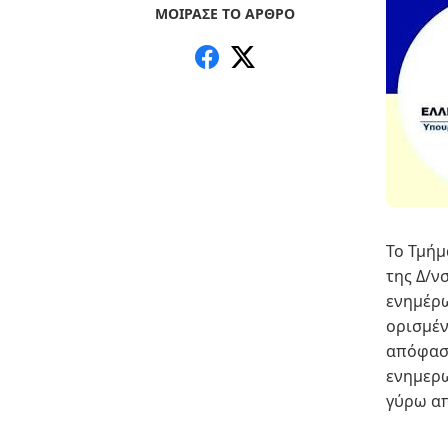
ΜΟΙΡΑΣΕ ΤΟ ΑΡΘΡΟ
Το Τμή
της Δ/ν
ενημέρω
ορισμέν
απόφαση
ενημερω
γύρω απ