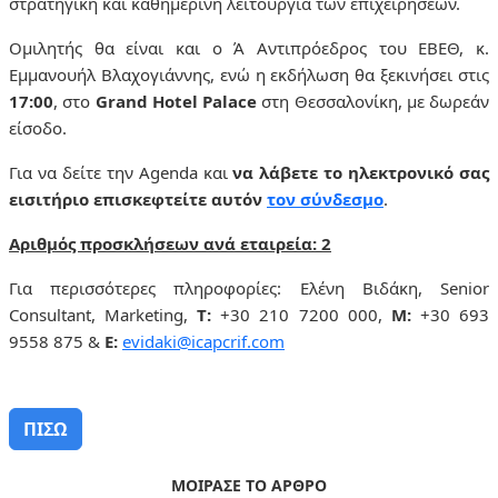
στρατηγική και καθημερινή λειτουργία των επιχειρήσεων.
Ομιλητής θα είναι και ο Ά Αντιπρόεδρος του ΕΒΕΘ, κ.
Εμμανουήλ Βλαχογιάννης, ενώ η εκδήλωση θα ξεκινήσει στις
17:00
, στο
Grand
Hotel
Palace
στη Θεσσαλονίκη, με δωρεάν
είσοδο.
Για να δείτε την
Agenda
και
να λάβετε το ηλεκτρονικό σας
εισιτήριο επισκεφτείτε αυτόν
τον σύνδεσμο
.
Αριθμός προσκλήσεων ανά εταιρεία: 2
Για περισσότερες πληροφορίες: Ελένη Βιδάκη,
Senior
Consultant
,
Marketing
,
T
:
+30 210 7200 000,
M
:
+30 693
9558 875 &
E
:
evidaki
@
icapcrif
.
com
ΠΙΣΩ
ΜΟΙΡΑΣΕ ΤΟ ΑΡΘΡΟ