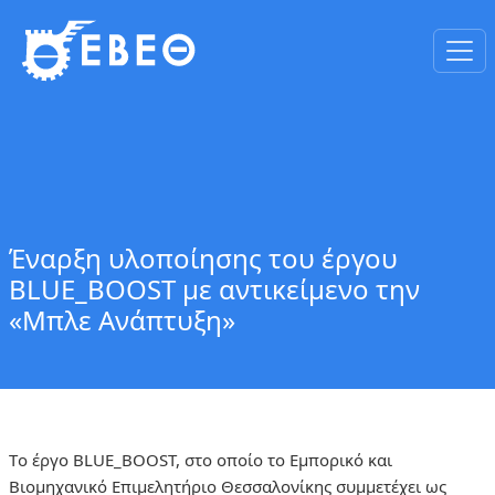
Έναρξη υλοποίησης του έργου
BLUE_BOOST με αντικείμενο την
«Μπλε Ανάπτυξη»
Tο έργο BLUE_BOOST, στο οποίο το Εμπορικό και
Βιομηχανικό Επιμελητήριο Θεσσαλονίκης συμμετέχει ως