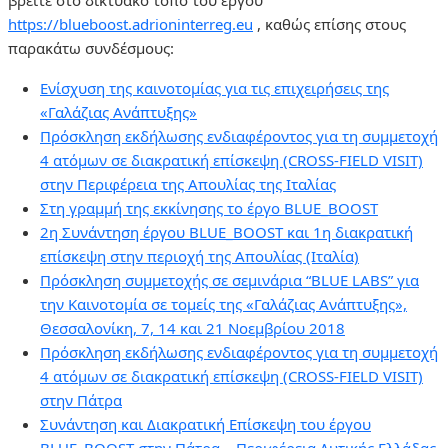
βρείτε στο δικτυακό τόπο του έργου
https://blueboost.adrioninterreg.eu
, καθώς επίσης στους
παρακάτω συνδέσμους:
Ενίσχυση της καινοτομίας για τις επιχειρήσεις της
«Γαλάζιας Ανάπτυξης»
Πρόσκληση εκδήλωσης ενδιαφέροντος για τη συμμετοχή
4 ατόμων σε διακρατική επίσκεψη (CROSS-FIELD VISIT)
στην Περιφέρεια της Απουλίας της Ιταλίας
Στη γραμμή της εκκίνησης το έργο BLUE_BOOST
2η Συνάντηση έργου ΒLUE_BOOST και 1η διακρατική
επίσκεψη στην περιοχή της Απουλίας (Ιταλία)
Πρόσκληση συμμετοχής σε σεμινάρια “BLUE LABS” για
την Καινοτομία σε τομείς της «Γαλάζιας Ανάπτυξης»,
Θεσσαλονίκη, 7, 14 και 21 Νοεμβρίου 2018
Πρόσκληση εκδήλωσης ενδιαφέροντος για τη συμμετοχή
4 ατόμων σε διακρατική επίσκεψη (CROSS-FIELD VISIT)
στην Πάτρα
Συνάντηση και Διακρατική Επίσκεψη του έργου