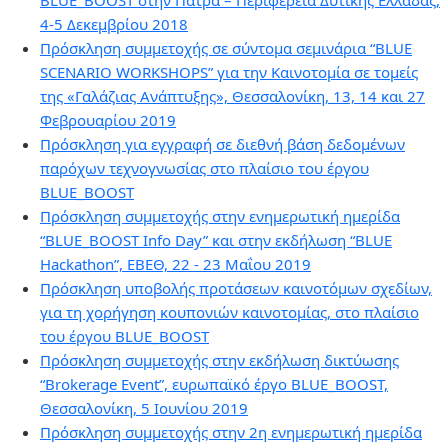
BLUE_BOOST στην Πάτρα – Περιφέρεια Δυτικής Ελλάδας,
4-5 Δεκεμβρίου 2018
Πρόσκληση συμμετοχής σε σύντομα σεμινάρια “BLUE
SCENARIO WORKSHOPS” για την Καινοτομία σε τομείς
της «Γαλάζιας Ανάπτυξης», Θεσσαλονίκη, 13, 14 και 27
Φεβρουαρίου 2019
Πρόσκληση για εγγραφή σε διεθνή βάση δεδομένων
παρόχων τεχνογνωσίας στο πλαίσιο του έργου
BLUE_BOOST
Πρόσκληση συμμετοχής στην ενημερωτική ημερίδα
“BLUE_BOOST Info Day” και στην εκδήλωση “BLUE
Hackathon”, ΕΒΕΘ, 22 - 23 Μαΐου 2019
Πρόσκληση υποβολής προτάσεων καινοτόμων σχεδίων,
για τη χορήγηση κουπονιών καινοτομίας, στο πλαίσιο
του έργου BLUE_BOOST
Πρόσκληση συμμετοχής στην εκδήλωση δικτύωσης
“Brokerage Event”, ευρωπαϊκό έργο BLUE_BOOST,
Θεσσαλονίκη, 5 Ιουνίου 2019
Πρόσκληση συμμετοχής στην 2η ενημερωτική ημερίδα