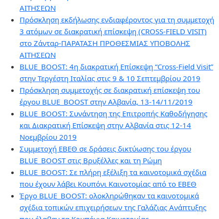
ΑΙΤΗΣΕΩΝ
Πρόσκληση εκδήλωσης ενδιαφέροντος για τη συμμετοχή
3 ατόμων σε διακρατική επίσκεψη (CROSS-FIELD VISIT)
στο Ζάνταρ-ΠΑΡΑΤΑΣΗ ΠΡΟΘΕΣΜΙΑΣ ΥΠΟΒΟΛΗΣ
ΑΙΤΗΣΕΩΝ
BLUE_BOOST: 4η διακρατική Επίσκεψη “Cross-Field Visit”
στην Τεργέστη Ιταλίας στις 9 & 10 Σεπτεμβρίου 2019
Πρόσκληση συμμετοχής σε διακρατική επίσκεψη του
έργου BLUE_BOOST στην Αλβανία, 13-14/11/2019
BLUE_BOOST: Συνάντηση της Επιτροπής Καθοδήγησης
και Διακρατική Επίσκεψη στην Αλβανία στις 12-14
Νοεμβρίου 2019
Συμμετοχή ΕΒΕΘ σε δράσεις δικτύωσης του έργου
BLUE_BOOST στις Βρυξέλλες και τη Ρώμη
BLUE_BOOST: Σε πλήρη εξέλιξη τα καινοτομικά σχέδια
που έχουν λάβει Κουπόνι Καινοτομίας από το ΕΒΕΘ
Έργο BLUE_BOOST: ολοκληρώθηκαν τα καινοτομικά
σχέδια τοπικών επιχειρήσεων της Γαλάζιας Ανάπτυξης