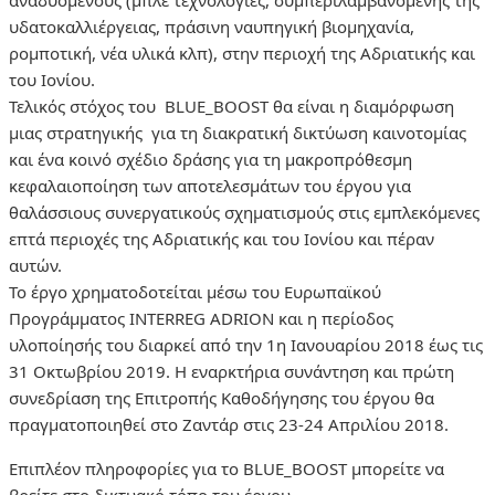
αναδυόμενους (μπλε τεχνολογίες, συμπεριλαμβανομένης της
υδατοκαλλιέργειας, πράσινη ναυπηγική βιομηχανία,
ρομποτική, νέα υλικά κλπ), στην περιοχή της Αδριατικής και
του Ιονίου.
Τελικός στόχος του BLUE_BOOST θα είναι η διαμόρφωση
μιας στρατηγικής για τη διακρατική δικτύωση καινοτομίας
και ένα κοινό σχέδιο δράσης για τη μακροπρόθεσμη
κεφαλαιοποίηση των αποτελεσμάτων του έργου για
θαλάσσιους συνεργατικούς σχηματισμούς στις εμπλεκόμενες
επτά περιοχές της Αδριατικής και του Ιονίου και πέραν
αυτών.
Το έργο χρηματοδοτείται μέσω του Ευρωπαϊκού
Προγράμματος INTERREG ADRION και η περίοδος
υλοποίησής του διαρκεί από την 1η Ιανουαρίου 2018 έως τις
31 Οκτωβρίου 2019. Η εναρκτήρια συνάντηση και πρώτη
συνεδρίαση της Επιτροπής Καθοδήγησης του έργου θα
πραγματοποιηθεί στο Ζαντάρ στις 23-24 Απριλίου 2018.
Επιπλέον πληροφορίες για το BLUE_BOOST μπορείτε να