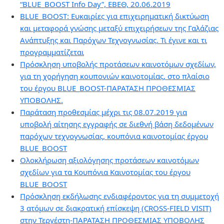
“BLUE_BOOST Info Day”, ΕΒΕΘ, 20.06.2019
BLUE_BOOST: Ευκαιρίες για επιχειρηματική δικτύωση
και μεταφορά γνώσης μεταξύ επιχειρήσεων της Γαλάζιας
Ανάπτυξης και Παρόχων Τεχνογνωσίας. Τι έγινε και τι
προγραμματίζεται
Πρόσκληση υποβολής προτάσεων καινοτόμων σχεδίων,
για τη χορήγηση κουπονιών καινοτομίας, στο πλαίσιο
του έργου BLUE_BOOST-ΠΑΡΑΤΑΣΗ ΠΡΟΘΕΣΜΙΑΣ
ΥΠΟΒΟΛΗΣ.
Παράταση προθεσμίας μέχρι τις 08.07.2019 για
υποβολή αίτησης εγγραφής σε διεθνή βάση δεδομένων
παρόχων τεχνογνωσίας, κουπόνια καινοτομίας έργου
BLUE_BOOST
Ολοκλήρωση αξιολόγησης προτάσεων καινοτόμων
σχεδίων για τα Κουπόνια Καινοτομίας του έργου
BLUE_BOOST
Πρόσκληση εκδήλωσης ενδιαφέροντος για τη συμμετοχή
3 ατόμων σε διακρατική επίσκεψη (CROSS-FIELD VISIT)
στην Τεργέστη-ΠΑΡΑΤΑΣΗ ΠΡΟΘΕΣΜΙΑΣ ΥΠΟΒΟΛΗΣ