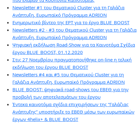
που έλαβαν τα Κουπόνια Καινοτομίας
Newsletter #1 του Θεματικού Cluster για τη Γαλάζια
Ανάπτυξη, Ευρωπαϊκό Πρόγραμμα ADRION
Ενημερωτικό βίντεο της ΕΡΤ για το έργο BLUE_BOOST
Newsletters #2 - #3 του Θεματικού Cluster για τη Γαλάζια
Ανάπτυξη, Ευρωπαϊκό Πρόγραμμα ADRION
Ψηφιακή εκδήλωση Road-Show για τα Καινοτόμα Σχέδια
έργου BLUE_BOOST, 01.12.2020
Στις 27 Νοεμβρίου πραγματοποιήθηκε on-line η τελική
εκδήλωση του έργου BLUE_BOOST
Newsletters #4 και #5 του Θεματικού Cluster για τη
Γαλάζια Ανάπτυξη, Ευρωπαϊκό Πρόγραμμα ADRION
BLUE_BOOST: ψηφιακά road-shows του ΕΒΕΘ για την
προβολή των αποτελεσμάτων του έργου
Έντεκα καινοτόμα σχέδια επιχειρήσεων της “Γαλάζιας
Ανάπτυξης” υποστήριξε το ΕΒΕΘ μέσω των ευρωπαϊκών
έργων 4helix+ & BLUE_BOOST